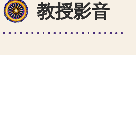
教授影音
宗薩欽哲仁波切
回歸正常
上連結
下連結
2021年度母法會
連結
宗薩欽哲仁波切親誦 普賢王如來祈願文
M
度母
連結