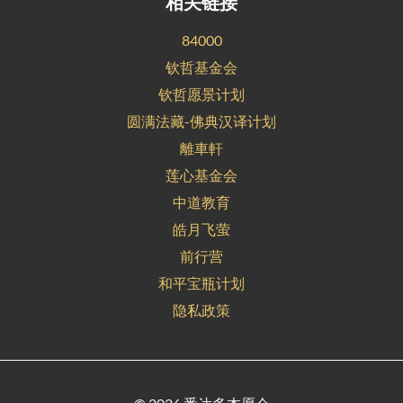
相关链接
84000
钦哲基金会
钦哲愿景计划
圆满法藏-佛典汉译计划
離車軒
莲心基金会
中道教育
皓月飞萤
前行营
和平宝瓶计划
隐私政策