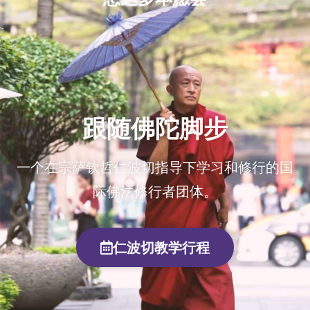
跟随佛陀脚步
一个在宗萨钦哲仁波切指导下学习和修行的国
际佛法修行者团体。
仁波切教学行程