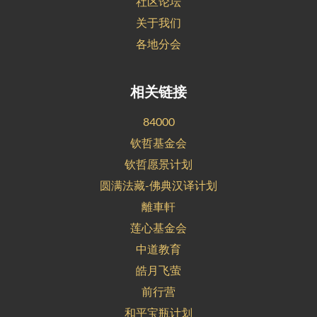
社区论坛
关于我们
各地分会
相关链接
84000
钦哲基金会
钦哲愿景计划
圆满法藏-佛典汉译计划
離車軒
莲心基金会
中道教育
皓月飞萤
前行营
和平宝瓶计划