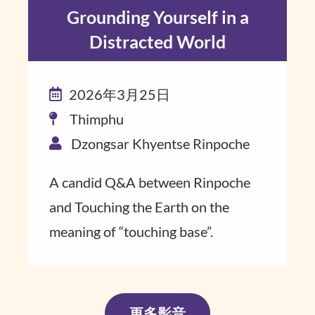
Grounding Yourself in a
Distracted World
2026年3月25日
Thimphu
Dzongsar Khyentse Rinpoche
A candid Q&A ​between Rinpoche​
and Touching the Earth on the
meaning of “touch​ing base”​.
更多影音