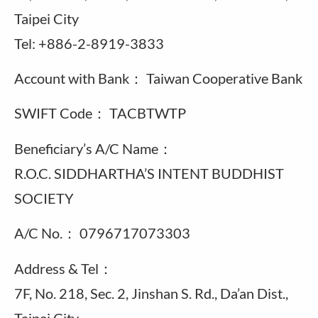
Taipei City
Tel: +886-2-8919-3833
Account with Bank： Taiwan Cooperative Bank
SWIFT Code： TACBTWTP
Beneficiary’s A/C Name：
R.O.C. SIDDHARTHA’S INTENT BUDDHIST
SOCIETY
A/C No.： 0796717073303
Address & Tel：
7F, No. 218, Sec. 2, Jinshan S. Rd., Da’an Dist.,
Taipei City