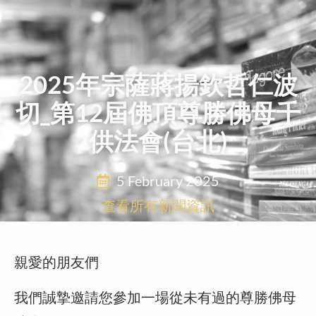
2025年宗薩蔣揚欽哲仁波
切_第12屆佛頂尊勝佛母千
供法會(台北)
5 February 2025
查看所有新聞資訊
親愛的朋友們
我們誠摯邀請您參加一場從未有過的尊勝佛母