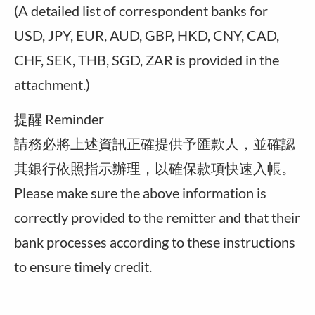
(A detailed list of correspondent banks for
USD, JPY, EUR, AUD, GBP, HKD, CNY, CAD,
CHF, SEK, THB, SGD, ZAR is provided in the
attachment.)
提醒 Reminder
請務必將上述資訊正確提供予匯款人，並確認
其銀行依照指示辦理，以確保款項快速入帳。
Please make sure the above information is
correctly provided to the remitter and that their
bank processes according to these instructions
to ensure timely credit.