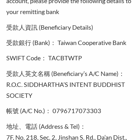
account, please provide the following details to
your remitting bank
受款人資訊 (Beneficiary Details)
受款銀行 (Bank)： Taiwan Cooperative Bank
SWIFT Code： TACBTWTP
受款人英文名稱 (Beneficiary’s A/C Name)：
R.O.C. SIDDHARTHA’S INTENT BUDDHIST
SOCIETY
帳號 (A/C No.)： 0796717073303
地址、電話 (Address & Tel)：
7F, No. 218, Sec. 2, Jinshan S. Rd., Da’an Dist.,