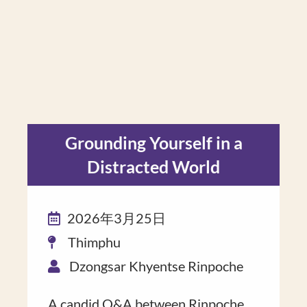
Grounding Yourself in a
Distracted World
2026年3月25日
Thimphu
Dzongsar Khyentse Rinpoche
A candid Q&A ​between Rinpoche​