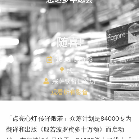
随喜!
18 June 2023
线上
宗萨钦哲仁波切
观看所有影音
「点亮心灯 传译般若」众筹计划是84000专为
翻译和出版《般若波罗蜜多十万颂》而启动