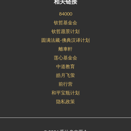
相关链接
84000
钦哲基金会
钦哲愿景计划
圆满法藏-佛典汉译计划
離車軒
莲心基金会
中道教育
皓月飞萤
前行营
和平宝瓶计划
隐私政策