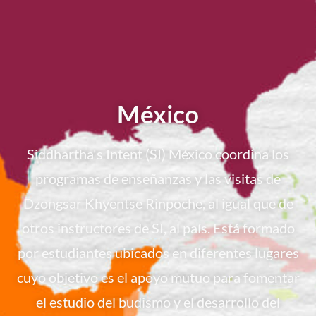
México
Siddhartha's Intent (SI) México coordina los
programas de enseñanzas y las visitas de
Dzongsar Khyentse Rinpoche, al igual que de
otros instructores de SI, al país. Está formado
por estudiantes ubicados en diferentes lugares
cuyo objetivo es el apoyo mutuo para fomentar
el estudio del budismo y el desarrollo del