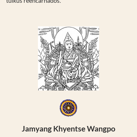
tulkus reencarnados.
Jamyang Khyentse Wangpo