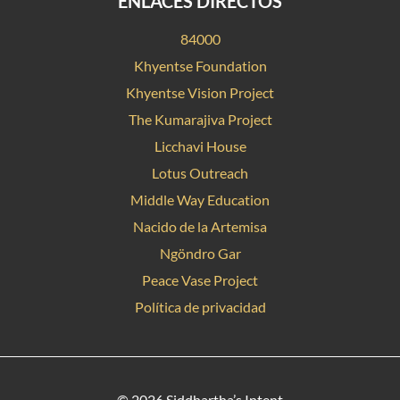
ENLACES DIRECTOS
84000
Khyentse Foundation
Khyentse Vision Project
The Kumarajiva Project
Licchavi House
Lotus Outreach
Middle Way Education
Nacido de la Artemisa
Ngöndro Gar
Peace Vase Project
Política de privacidad
© 2026 Siddhartha’s Intent